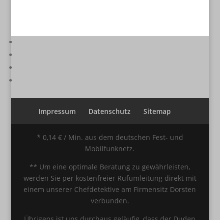
Impressum
Datenschutz
Sitemap
* 0,14 € / Min. aus dem deutschen Fest- und
Mobilfunknetz.
** Um eine optimale Beratung zu gewährleisten,
werden Sie per kostenfreier Rufumleitung direkt mit
einem unserer Chefdetektive am Firmensitz Dorsten
verbunden.
Übrigens ist uns durchaus geläufig, dass der Duden