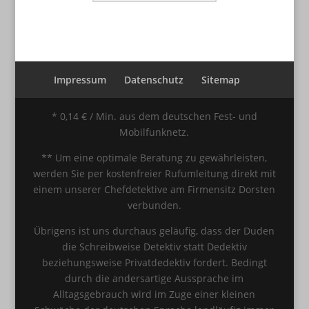
Impressum
Datenschutz
Sitemap
* 0,14 € / Min. aus dem deutschen Fest- und
Mobilfunknetz.
** Um eine optimale Beratung zu gewährleisten,
werden Sie per kostenfreier Rufumleitung direkt mit
einem unserer Chefdetektive am Firmensitz Dorsten
verbunden.
Übrigens ist uns durchaus geläufig, dass der Duden
die Schreibweise Detektiv statt Dedektiv
beziehungsweise Privatdedektiv fordert. Bedingt
durch die andersartige Aussprache im
Alltagsgebrauch wird im Zuge einer kleinen