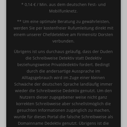
* 0,14 € / Min. aus dem deutschen Fest- und
Mobilfunknetz.
** Um eine optimale Beratung zu gewährleisten,
werden Sie per kostenfreier Rufumleitung direkt mit
einem unserer Chefdetektive am Firmensitz Dorsten
verbunden.
Übrigens ist uns durchaus geläufig, dass der Duden
die Schreibweise Detektiv statt Dedektiv
beziehungsweise Privatdedektiv fordert. Bedingt
durch die andersartige Aussprache im
Alltagsgebrauch wird im Zuge einer kleinen
Schwäche der deutschen Sprache landläufig immer
wieder die Schreibweise Dedektiv genutzt. Um den
Nutzern dieser zugegebener weise nicht ganz
korrekten Schreibweise aber schnellstmöglich die
gesuchten Informationen zugänglich zu machen,
wurde für dieses Portal die falsche Schreibweise als
Domainname Dedektiv genutzt. Übrigens ist die