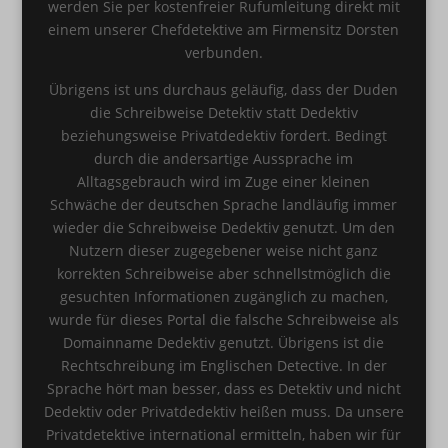
werden Sie per kostenfreier Rufumleitung direkt mit
einem unserer Chefdetektive am Firmensitz Dorsten
verbunden.
Übrigens ist uns durchaus geläufig, dass der Duden
die Schreibweise Detektiv statt Dedektiv
beziehungsweise Privatdedektiv fordert. Bedingt
durch die andersartige Aussprache im
Alltagsgebrauch wird im Zuge einer kleinen
Schwäche der deutschen Sprache landläufig immer
wieder die Schreibweise Dedektiv genutzt. Um den
Nutzern dieser zugegebener weise nicht ganz
korrekten Schreibweise aber schnellstmöglich die
gesuchten Informationen zugänglich zu machen,
wurde für dieses Portal die falsche Schreibweise als
Domainname Dedektiv genutzt. Übrigens ist die
Rechtschreibung im Englischen Detective. In der
Sprache hört man besser, dass es Detektiv und nicht
Dedektiv oder Privatdedektiv heißen muss. Da unsere
Privatdetektive international ermitteln, haben wir für