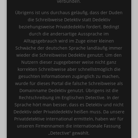
verbunden.
Übrigens ist uns durchaus geläufig, dass der Duden
die Schreibweise Detektiv statt Dedektiv
beziehungsweise Privatdedektiv fordert. Bedingt
durch die andersartige Aussprache im
Alltagsgebrauch wird im Zuge einer kleinen
Schwäche der deutschen Sprache landläufig immer
wieder die Schreibweise Dedektiv genutzt. Um den
Nutzern dieser zugegebener weise nicht ganz
korrekten Schreibweise aber schnellstmöglich die
gesuchten Informationen zugänglich zu machen,
wurde für dieses Portal die falsche Schreibweise als
Domainname Dedektiv genutzt. Übrigens ist die
Rechtschreibung im Englischen Detective. In der
Sprache hört man besser, dass es Detektiv und nicht
Dedektiv oder Privatdedektiv heißen muss. Da unsere
Privatdetektive international ermitteln, haben wir für
unseren Firmennamen die internationale Fassung
„Detective“ gewählt.