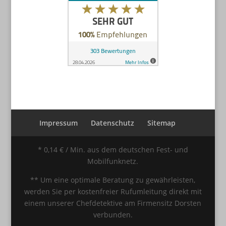
Impressum
Datenschutz
Sitemap
* 0,14 € / Min. aus dem deutschen Fest- und
Mobilfunknetz.
** Um eine optimale Beratung zu gewährleisten,
werden Sie per kostenfreier Rufumleitung direkt mit
einem unserer Chefdetektive am Firmensitz Dorsten
verbunden.