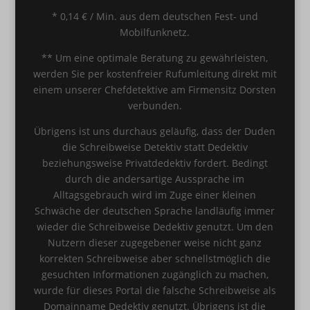
* 0,14 € / Min. aus dem deutschen Fest- und
Mobilfunknetz.
** Um eine optimale Beratung zu gewährleisten,
werden Sie per kostenfreier Rufumleitung direkt mit
einem unserer Chefdetektive am Firmensitz Dorsten
verbunden.
Übrigens ist uns durchaus geläufig, dass der Duden
die Schreibweise Detektiv statt Dedektiv
beziehungsweise Privatdedektiv fordert. Bedingt
durch die andersartige Aussprache im
Alltagsgebrauch wird im Zuge einer kleinen
Schwäche der deutschen Sprache landläufig immer
wieder die Schreibweise Dedektiv genutzt. Um den
Nutzern dieser zugegebener weise nicht ganz
korrekten Schreibweise aber schnellstmöglich die
gesuchten Informationen zugänglich zu machen,
wurde für dieses Portal die falsche Schreibweise als
Domainname Dedektiv genutzt. Übrigens ist die